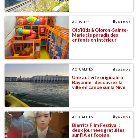
ACTIVITÉS
il y a 1 mois
Olo’Kids à Oloron-Sainte-
Marie : le paradis des
enfants en intérieur
ACTUALITÉS
il y a 2 mois
Une activité originale à
Bayonne : découvrez la
ville en canoë sur la Nive
ACTUALITÉS
il y a 2 mois
Biarritz Film Festival :
deux journées gratuites
sur l’IA et l’océan,