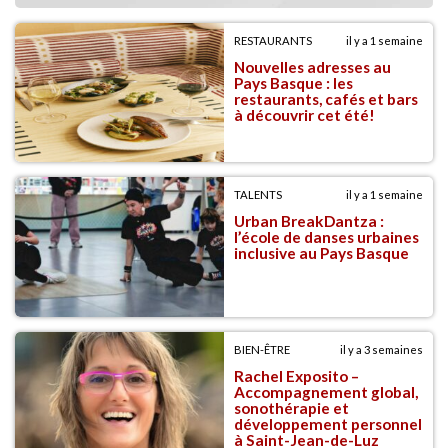
RESTAURANTS
il y a 1 semaine
Nouvelles adresses au
Pays Basque : les
restaurants, cafés et bars
à découvrir cet été!
TALENTS
il y a 1 semaine
Urban BreakDantza :
l’école de danses urbaines
inclusive au Pays Basque
BIEN-ÊTRE
il y a 3 semaines
Rachel Exposito –
Accompagnement global,
sonothérapie et
développement personnel
à Saint-Jean-de-Luz