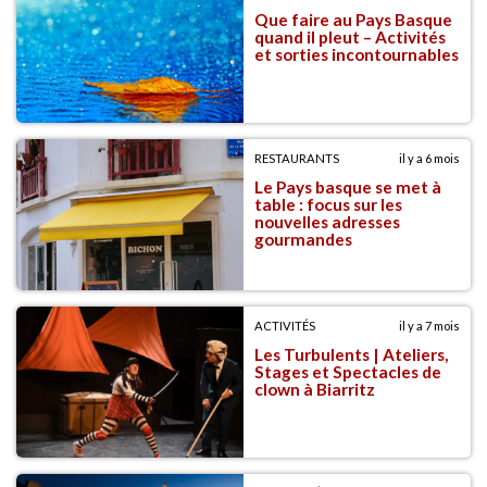
Que faire au Pays Basque
quand il pleut – Activités
et sorties incontournables
RESTAURANTS
il y a 6 mois
Le Pays basque se met à
table : focus sur les
nouvelles adresses
gourmandes
ACTIVITÉS
il y a 7 mois
Les Turbulents | Ateliers,
Stages et Spectacles de
clown à Biarritz