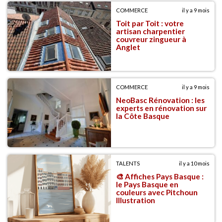
COMMERCE
il y a 9 mois
Toit par Toit : votre
artisan charpentier
couvreur zingueur à
Anglet
COMMERCE
il y a 9 mois
NeoBasc Rénovation : les
experts en rénovation sur
la Côte Basque
TALENTS
il y a 10 mois
🎨 Affiches Pays Basque :
le Pays Basque en
couleurs avec Pitchoun
Illustration