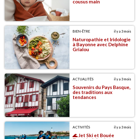
cousus main
BIEN-ÊTRE
il y a 3 mois
Naturopathie et Iridologie
à Bayonne avec Delphine
Grialou
ACTUALITÉS
il y a 3 mois
Souvenirs du Pays Basque,
des traditions aux
tendances
ACTIVITÉS
il y a 3 mois
🌊 Jet Ski et Bouée