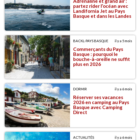
Adrénaline et grand air :
partez rider l’océan avec
Landifornia Jet au Pays
Basque et dans les Landes
BACKL-PAYS BASQUE
il y a 5 mois
Commerçants du Pays
Basque : pourquoi le
bouche-à-oreille ne suffit
plus en 2026
DORMIR
il y a 6 mois
Réserver ses vacances
2026 en camping au Pays
Basque avec Camping
Direct
ACTUALITÉS
il y a 6 mois