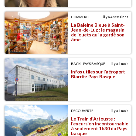
COMMERCE
il y a 4 semaines
La Baleine Bleue à Saint-
Jean-de-Luz : le magasin
de jouets qui a gardé son
âme
BACKL-PAYS BASQUE
il y a 1 mois
Infos utiles sur l’aéroport
Biarritz Pays Basque
DÉCOUVERTE
il y a 1 mois
Le Train d’Artouste :
l’excursion incontournable
à seulement 1h30 du Pays
basque