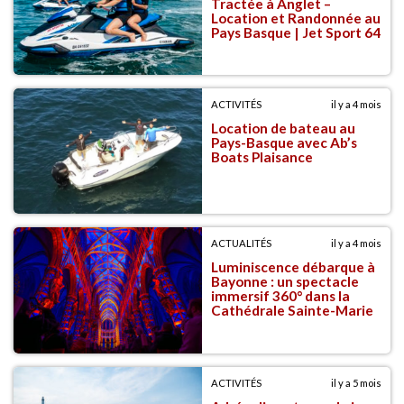
Tractée à Anglet –
Location et Randonnée au
Pays Basque | Jet Sport 64
ACTIVITÉS
il y a 4 mois
Location de bateau au
Pays-Basque avec Ab’s
Boats Plaisance
ACTUALITÉS
il y a 4 mois
Luminiscence débarque à
Bayonne : un spectacle
immersif 360° dans la
Cathédrale Sainte-Marie
ACTIVITÉS
il y a 5 mois