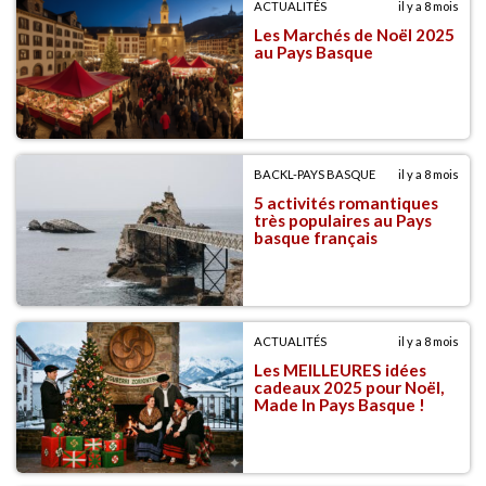
ACTUALITÉS
il y a 8 mois
Les Marchés de Noël 2025
au Pays Basque
BACKL-PAYS BASQUE
il y a 8 mois
5 activités romantiques
très populaires au Pays
basque français
ACTUALITÉS
il y a 8 mois
Les MEILLEURES idées
cadeaux 2025 pour Noël,
Made In Pays Basque !