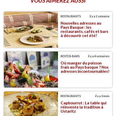
VOUS AIMEREZ AUSSI
RESTAURANTS
il y a 1 semaine
Nouvelles adresses au
Pays Basque : les
restaurants, cafés et bars
à découvrir cet été!
RESTOS-BARS
il y a 4 semaines
Où manger du poisson
frais au Pays basque ? Nos
adresses incontournables!
RESTAURANTS
il y a 3 mois
Capbourrut : La table qui
réinvente la tradition à
Ustaritz