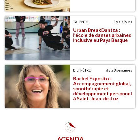
TALENTS
il y a 7 jours
Urban BreakDantza :
l’école de danses urbaines
inclusive au Pays Basque
BIEN-ÊTRE
il y a 3 semaines
Rachel Exposito –
Accompagnement global,
sonothérapie et
développement personnel
à Saint-Jean-de-Luz
AGENDA