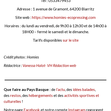
Tel : 0533479453
Adresse : 1 avenue de Gramont, 64200 Biarritz
Site web :
https://www.homies-ecopressing.com
Horaires : du lundi au vendredi, de 9h30 à 12h30 et de 14h00 à
18H00 – fermé le samedi et le dimanche.
Tarifs disponibles
sur le site
Crédit photos : Homies
Rédactrice :
Vanessa Halot- VH Rédaction web
Que faire au Pays Basque
: de
l’actu
, des
idées balades
,
des
restos
, des
hébergements
et des
activités sportives et
culturelles
!
Notre page
Facebook
et notre compte
Instagram
regorgent