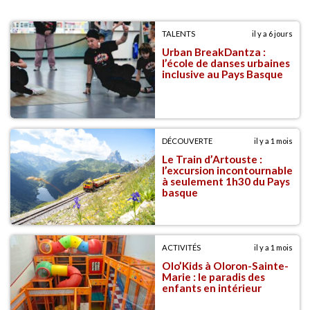
TALENTS
il y a 6 jours
Urban BreakDantza :
l’école de danses urbaines
inclusive au Pays Basque
DÉCOUVERTE
il y a 1 mois
Le Train d’Artouste :
l’excursion incontournable
à seulement 1h30 du Pays
basque
ACTIVITÉS
il y a 1 mois
Olo’Kids à Oloron-Sainte-
Marie : le paradis des
enfants en intérieur