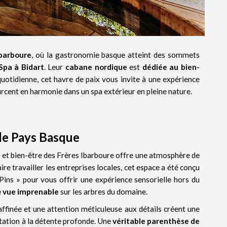
Ibarboure
, où la gastronomie basque atteint des sommets
Spa à Bidart
. Leur
cabane nordique
est
dédiée au bien-
 quotidienne, cet havre de paix vous invite à une expérience
ourcent en harmonie dans un spa extérieur en pleine nature.
 le Pays Basque
a et bien-être des Frères Ibarboure offre une atmosphère de
re travailler les entreprises locales, cet espace a été conçu
s Pins » pour vous offrir une expérience sensorielle hors du
e
vue imprenable
sur les arbres du domaine.
affinée et une attention méticuleuse aux détails créent une
itation à la détente profonde. Une
véritable parenthèse de