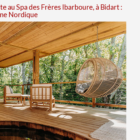
 au Spa des Frères Ibarboure, à Bidart :
ane Nordique