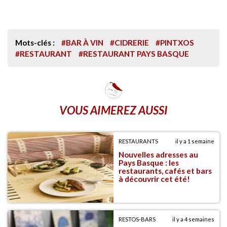
Mots-clés :
#BAR À VIN
#CIDRERIE
#PINTXOS
#RESTAURANT
#RESTAURANT PAYS BASQUE
VOUS AIMEREZ AUSSI
RESTAURANTS
il y a 1 semaine
Nouvelles adresses au
Pays Basque : les
restaurants, cafés et bars
à découvrir cet été!
RESTOS-BARS
il y a 4 semaines