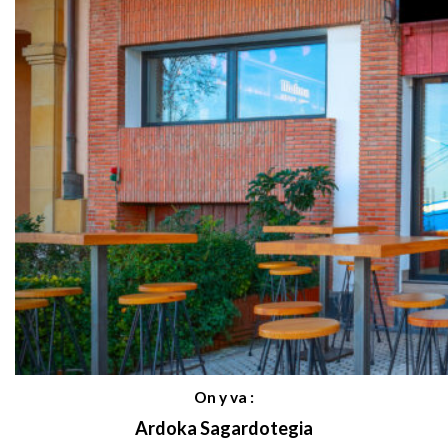
On y va :
Ardoka Sagardotegia