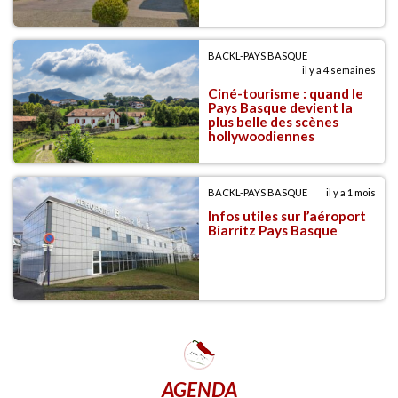
BACKL-PAYS BASQUE
il y a 4 semaines
Ciné-tourisme : quand le
Pays Basque devient la
plus belle des scènes
hollywoodiennes
BACKL-PAYS BASQUE
il y a 1 mois
Infos utiles sur l’aéroport
Biarritz Pays Basque
AGENDA