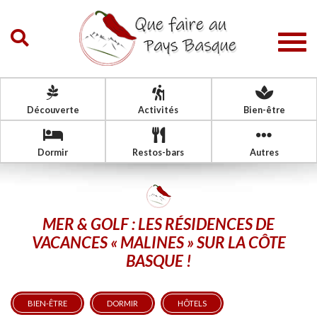
Togg
navig
Découverte
Activités
Bien-être
Dormir
Restos-bars
Autres
MER & GOLF : LES RÉSIDENCES DE
VACANCES « MALINES » SUR LA CÔTE
BASQUE !
BIEN-ÊTRE
DORMIR
HÔTELS