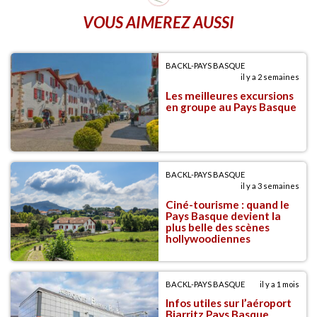
VOUS AIMEREZ AUSSI
BACKL-PAYS BASQUE
il y a 2 semaines
Les meilleures excursions
en groupe au Pays Basque
BACKL-PAYS BASQUE
il y a 3 semaines
Ciné-tourisme : quand le
Pays Basque devient la
plus belle des scènes
hollywoodiennes
BACKL-PAYS BASQUE
il y a 1 mois
Infos utiles sur l’aéroport
Biarritz Pays Basque