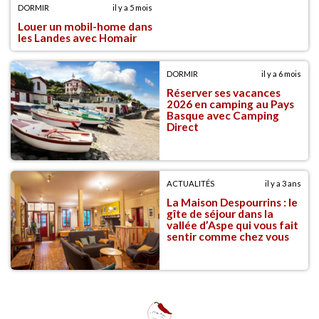
DORMIR
il y a 5 mois
Louer un mobil-home dans
les Landes avec Homair
DORMIR
il y a 6 mois
Réserver ses vacances
2026 en camping au Pays
Basque avec Camping
Direct
ACTUALITÉS
il y a 3 ans
La Maison Despourrins : le
gîte de séjour dans la
vallée d’Aspe qui vous fait
sentir comme chez vous